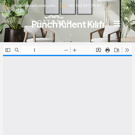
info@ottosonhome.com
+90 552 597 79 87
Punch Kırlent Kılıfı