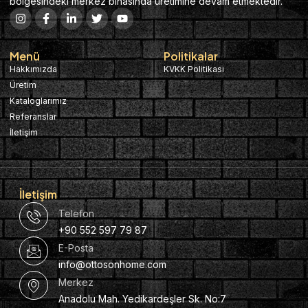
bölgesindeki merkez binasında üretimine devam etmektedir.
Menü
Politikalar
Hakkımızda
KVKK Politikası
Üretim
Kataloglarımız
Referanslar
İletişim
İletişim
Telefon
+90 552 597 79 87
E-Posta
info@ottosonhome.com
Merkez
Anadolu Mah. Yedikardeşler Sk. No:7