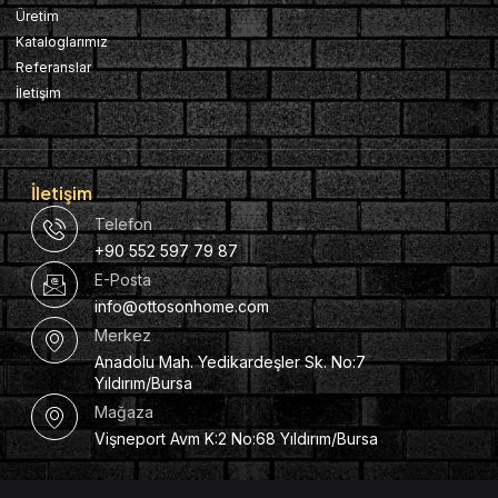
Üretim
Kataloglarımız
Referanslar
İletişim
İletişim
Telefon
+90 552 597 79 87
E-Posta
info@ottosonhome.com
Merkez
Anadolu Mah. Yedikardeşler Sk. No:7
Yıldırım/Bursa
Mağaza
Vişneport Avm K:2 No:68 Yıldırım/Bursa