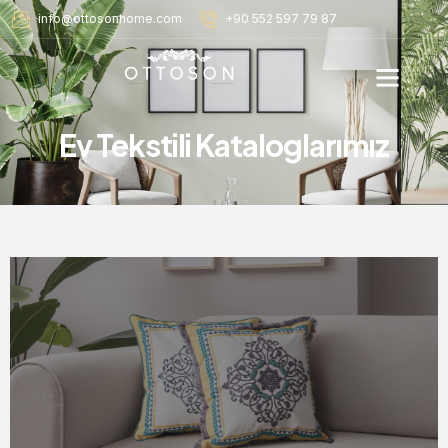
info@ottosonhome.com
+90 552 597 79 87
Ev Tekstili Kataloglarımız
Dekoratif
Salon
Tekstili