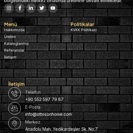
bölgesindeki merkez binasında üretimine devam etmektedir.
Menü
Politikalar
Hakkımızda
KVKK Politikası
Üretim
Kataloglarımız
Referanslar
İletişim
İletişim
Telefon
+90 552 597 79 87
E-Posta
info@ottosonhome.com
Merkez
Anadolu Mah. Yedikardeşler Sk. No:7