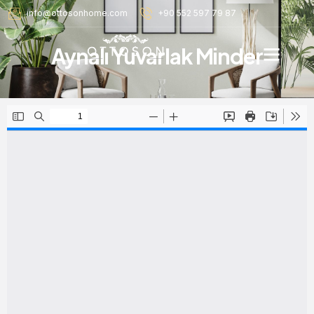
info@ottosonhome.com
+90 552 597 79 87
Aynalı Yuvarlak Minder